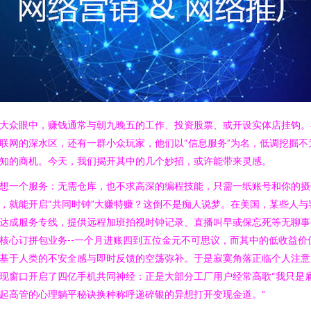
大众眼中，赚钱通常与朝九晚五的工作、投资股票、或开设实体店挂钩。
联网的深水区，还有一群小众玩家，他们以“信息服务”为名，低调挖掘不
知的商机。今天，我们揭开其中的几个妙招，或许能带来灵感。
想一个服务：无需仓库，也不求高深的编程技能，只需一纸账号和你的摄
，就能开启“共同时钟”大赚特赚？这倒不是痴人说梦。在美国，某些人与
达成服务专线，提供远程加班拍视时钟记录、直播叫早或保忘死等无聊事
核心订拼包业务--一个月进账四到五位金元不可思议，而其中的低收益价
基于人类的不安全感与即时反馈的空荡弥补。于是寂寞角落正临个人注意
现窗口开启了四亿手机共同神经：正是大部分工厂用户经常高歌“我只是
起高管的心理躺平秘诀换种称呼递碎银的异想打开变现金道。”