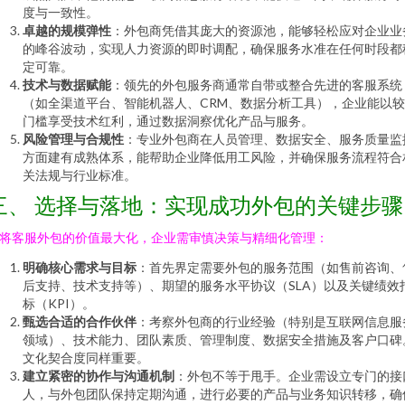
度与一致性。
卓越的规模弹性
：外包商凭借其庞大的资源池，能够轻松应对企业业
的峰谷波动，实现人力资源的即时调配，确保服务水准在任何时段都
定可靠。
技术与数据赋能
：领先的外包服务商通常自带或整合先进的客服系统
（如全渠道平台、智能机器人、CRM、数据分析工具），企业能以
门槛享受技术红利，通过数据洞察优化产品与服务。
风险管理与合规性
：专业外包商在人员管理、数据安全、服务质量监
方面建有成熟体系，能帮助企业降低用工风险，并确保服务流程符合
关法规与行业标准。
三、 选择与落地：实现成功外包的关键步骤
将客服外包的价值最大化，企业需审慎决策与精细化管理：
明确核心需求与目标
：首先界定需要外包的服务范围（如售前咨询、
后支持、技术支持等）、期望的服务水平协议（SLA）以及关键绩效
标（KPI）。
甄选合适的合作伙伴
：考察外包商的行业经验（特别是互联网信息服
领域）、技术能力、团队素质、管理制度、数据安全措施及客户口碑
文化契合度同样重要。
建立紧密的协作与沟通机制
：外包不等于甩手。企业需设立专门的接
人，与外包团队保持定期沟通，进行必要的产品与业务知识转移，确