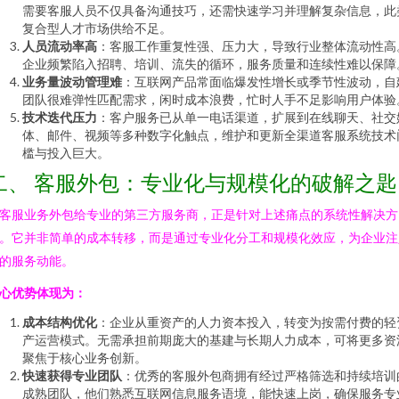
需要客服人员不仅具备沟通技巧，还需快速学习并理解复杂信息，此
复合型人才市场供给不足。
人员流动率高
：客服工作重复性强、压力大，导致行业整体流动性高
企业频繁陷入招聘、培训、流失的循环，服务质量和连续性难以保障
业务量波动管理难
：互联网产品常面临爆发性增长或季节性波动，自
团队很难弹性匹配需求，闲时成本浪费，忙时人手不足影响用户体验
技术迭代压力
：客户服务已从单一电话渠道，扩展到在线聊天、社交
体、邮件、视频等多种数字化触点，维护和更新全渠道客服系统技术
槛与投入巨大。
二、 客服外包：专业化与规模化的破解之匙
客服业务外包给专业的第三方服务商，正是针对上述痛点的系统性解决方
。它并非简单的成本转移，而是通过专业化分工和规模化效应，为企业注
的服务动能。
心优势体现为：
成本结构优化
：企业从重资产的人力资本投入，转变为按需付费的轻
产运营模式。无需承担前期庞大的基建与长期人力成本，可将更多资
聚焦于核心业务创新。
快速获得专业团队
：优秀的客服外包商拥有经过严格筛选和持续培训
成熟团队，他们熟悉互联网信息服务语境，能快速上岗，确保服务专